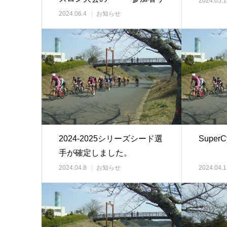
2024.05.1
ストを更新しまし…
2024.06.4
お知らせ
2024-2025シリーズシード選
Super
手が確定しました。
…
2024.04.8
お知らせ
2024.04.1