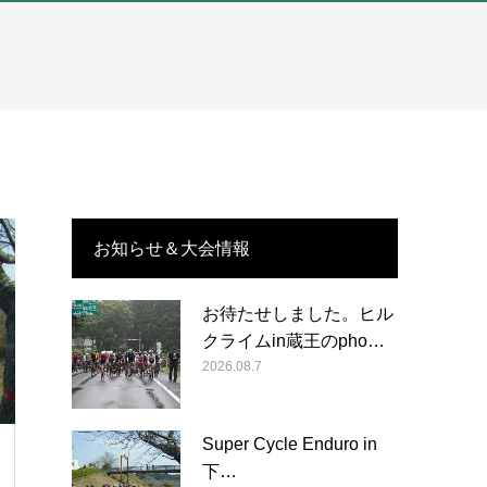
お知らせ＆大会情報
お待たせしました。ヒル
クライムin蔵王のpho…
2026.08.7
Super Cycle Enduro in
下…