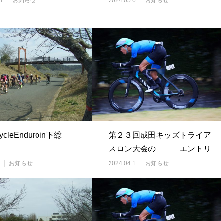
4
お知らせ
2024.05.6
お知らせ
CycleEnduroin下総
第２３回成田キッズトライア
スロン大会の エントリ
ーが始まりました…
お知らせ
2024.04.1
お知らせ