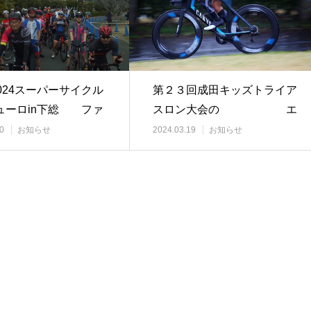
-2024スーパーサイクル
第２３回成田キッズトライア
ューロin下総 ファ
スロン大会の エ
…
ントリーを４月１…
0
お知らせ
2024.03.19
お知らせ