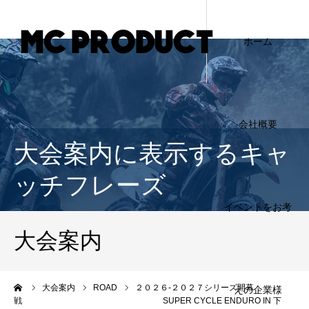
ホーム
会社概要
大会案内に表示するキャ
ッチフレーズ
イベントをお考
大会案内
ーム
大会案内
ROAD
２０２６-２０２７シリーズ開幕
えの企業様
戦 SUPER CYCLE ENDURO IN 下