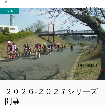
総
レース計測業務
ROAD
スタッフ募集
お問い合わせ
２０２６-２０２７シリーズ
開幕