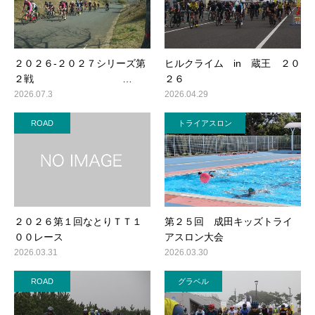
２０２６-２０２７シリーズ第
ヒルクライム in 蔵王 ２０
２戦 …
２６
2026.07.3
2026.04.29
ROAD
トライアスロン
２０２６第１回なとりＴＴ１
第２５回 成田キッズトライ
００レース
アスロン大会
2026.03.31
2026.03.30
ROAD
グラベル