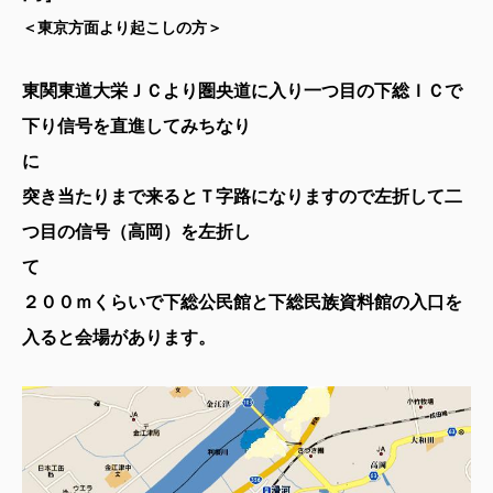
＜東京方面より起こしの方＞
東関東道大栄ＪＣより圏央道に入り一つ目の下総ＩＣで
下り信号を直進してみちなり
突き当たりまで来るとＴ字路になりますので左折して二
つ目の信号（高岡）を左折し
２００ｍくらいで下総公民館と下総民族資料館の入口を
入ると会場があります。