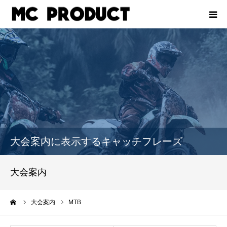
ホーム
会社概要
イベントをお考えの企業様
レース計測業務
大会案内に表示するキャッチフレーズ
スタッフ募集
大会案内
お問い合わせ
ーム
大会案内
MTB