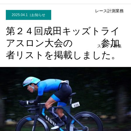
レース計測業務
2025.04.1
お知らせ
第２４回成田キッズトライ
アスロン大会の 参加
スタッフ募集
者リストを掲載しました。
お問い合わせ