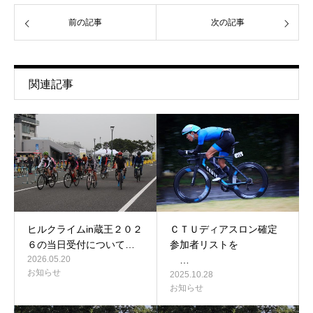
前の記事
次の記事
関連記事
ヒルクライムin蔵王２０２
ＣＴＵディアスロン確定
６の当日受付について…
参加者リストを
2026.05.20
…
お知らせ
2025.10.28
お知らせ