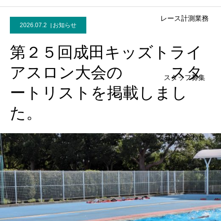
レース計測業務
2026.07.2
お知らせ
第２５回成田キッズトライ
アスロン大会の スタ
スタッフ募集
ートリストを掲載しまし
た。
お問い合わせ