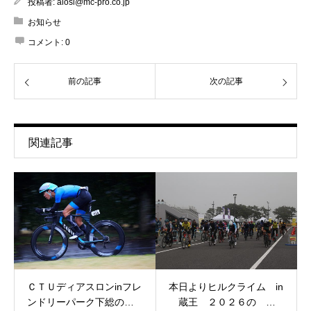
投稿者:
aiosl@mc-pro.co.jp
お知らせ
コメント:
0
前の記事
次の記事
関連記事
ＣＴＵディアスロンinフレ
本日よりヒルクライム in
ンドリーパーク下総の…
蔵王 ２０２６の …