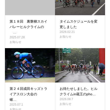
第１８回 裏磐梯スカイ
タイムスケジュールを変
バレーヒルクライムの
更しました
…
2026.02.21
お知らせ
2025.07.28
お知らせ
第２４回成田キッズトラ
お待たせしました。ヒル
イアスロン大会の
クライムin蔵王のpho…
確…
2026.08.7
お知らせ
2025.07.1
お知らせ