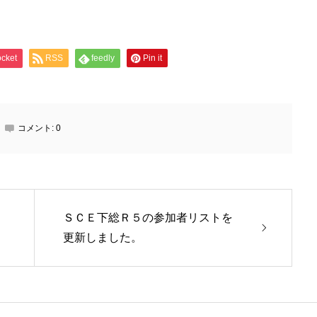
cket
RSS
feedly
Pin it
コメント:
0
ＳＣＥ下総Ｒ５の参加者リストを
更新しました。