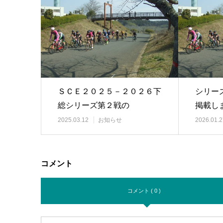
ＳＣＥ２０２５－２０２６下
シリー
総シリーズ第２戦の
掲載し
エン…
2025.03.12
お知らせ
2026.01.2
コメント
コメント ( 0 )