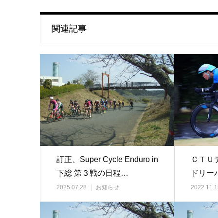
関連記事
訂正、Super Cycle Enduro in
ＣＴＵ
下総 第３戦の日程…
ドリー
の最終
2025.07.28
お知らせ
2022.11.1