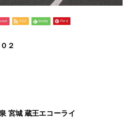
cket
RSS
feedly
Pin it
２０２
温泉
宮城 蔵王エコーライ