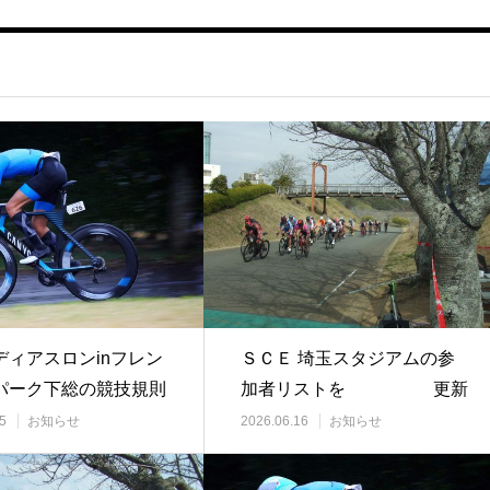
ディアスロンinフレン
ＳＣＥ 埼玉スタジアムの参
パーク下総の競技規則
加者リストを 更新
版が出来…
しました。
5
お知らせ
2026.06.16
お知らせ