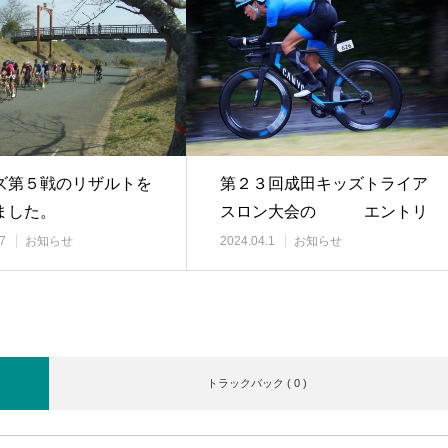
ズ第５戦のリザルトを
第２３回成田キッズトライア
ました。
スロン大会の エントリ
ーが始まりました…
7
お知らせ
2024.04.1
お知らせ
トラックバック ( 0 )