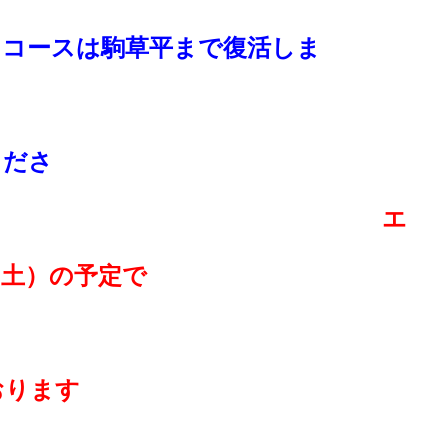
にコースは駒草平まで復活しま
す
くださ
エ
（土）の予定で
す。
おります