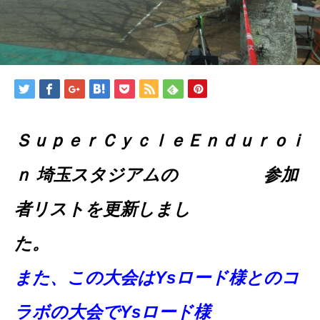
ＳｕｐｅｒＣｙｃｌｅＥｎｄｕｒｏ
ｉ
ｎ 埼玉スタジアムの 参加
者リストを更新しまし
た。
また、この大会はYsロード様とのコ
ラボの大会でYsロード様