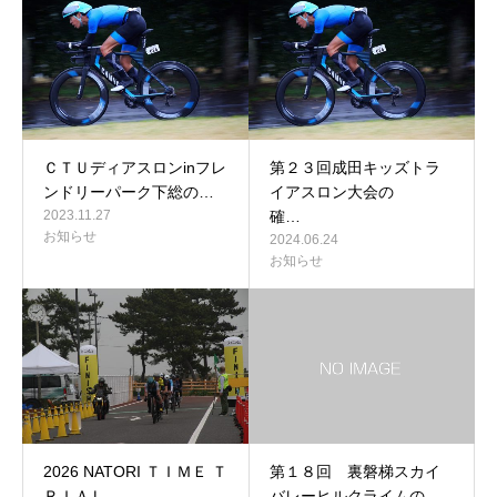
ＣＴＵディアスロンinフレ
第２３回成田キッズトラ
ンドリーパーク下総の…
イアスロン大会の
2023.11.27
確…
お知らせ
2024.06.24
お知らせ
2026 NATORI ＴＩＭＥ Ｔ
第１８回 裏磐梯スカイ
ＲＩＡＬ …
バレーヒルクライムの