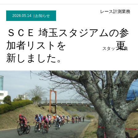
レース計測業務
2026.05.14
お知らせ
ＳＣＥ 埼玉スタジアムの参
加者リストを 更
スタッフ募集
新しました。
お問い合わせ